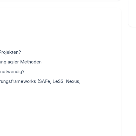
Projekten?
ung agiler Methoden
g notwendig?
ierungsframeworks (SAFe, LeSS, Nexus,