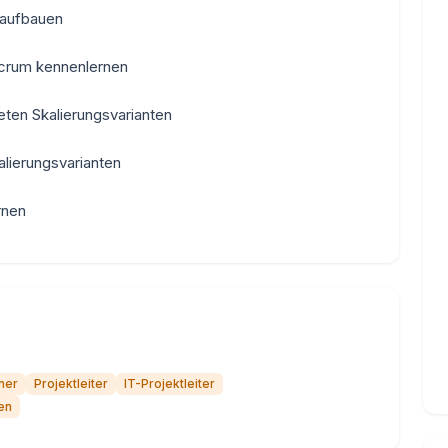
 aufbauen
Scrum kennenlernen
eten Skalierungsvarianten
alierungsvarianten
rnen
ner
Projektleiter
IT-Projektleiter
en