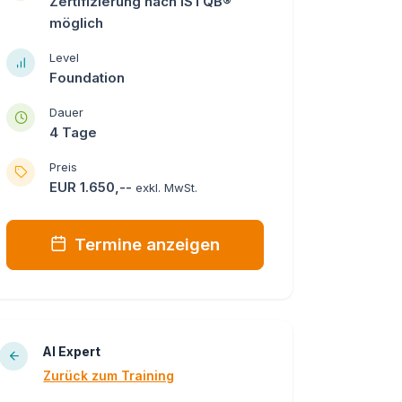
Zertifizierung nach ISTQB®
möglich
Level
Foundation
Dauer
4 Tage
Preis
EUR 1.650,--
exkl. MwSt.
Termine anzeigen
AI Expert
Zurück zum Training