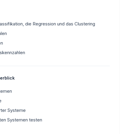
ssifikation, die Regression und das Clustering
len
en
gskennzahlen
erblick
stemen
e
rter Systeme
rten Systemen testen