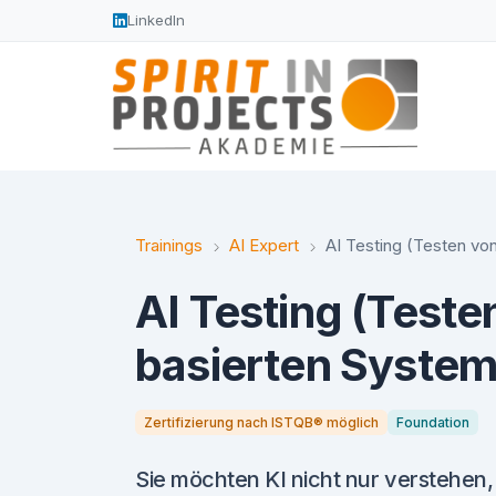
LinkedIn
Trainings
AI Expert
AI Testing (Testen vo
AI Testing (Teste
basierten Syste
Zertifizierung nach ISTQB® möglich
Foundation
Sie möchten KI nicht nur verstehen,