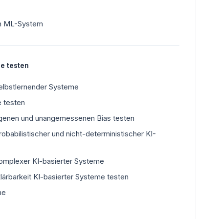
in ML-System
le testen
elbstlernender Systeme
 testen
ogenen und unangemessenen Bias testen
babilistischer und nicht-deterministischer KI-
omplexer KI-basierter Systeme
klärbarkeit KI-basierter Systeme testen
me