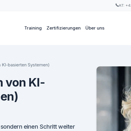
AT: +4
Training
Zertifizierungen
Über uns
n KI-basierten Systemen)
n von KI-
men)
 sondern einen Schritt weiter