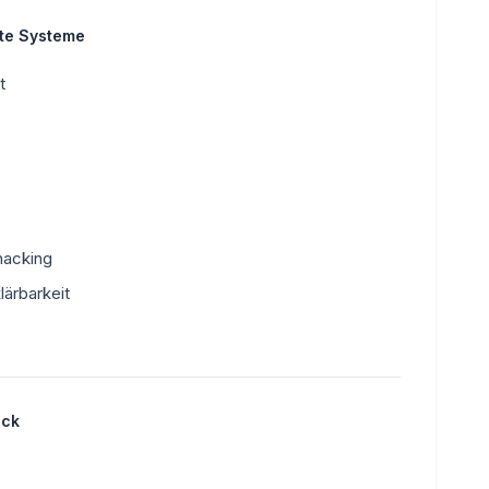
rte Systeme
t
hacking
lärbarkeit
ick