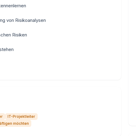
kennenlernen
ng von Risikoanalysen
schen Risiken
rstehen
er
IT-Projektleiter
häftigen möchten