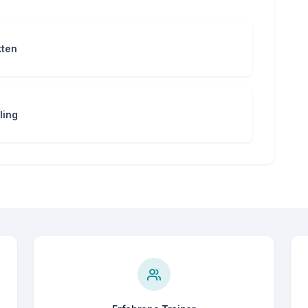
kten
ling