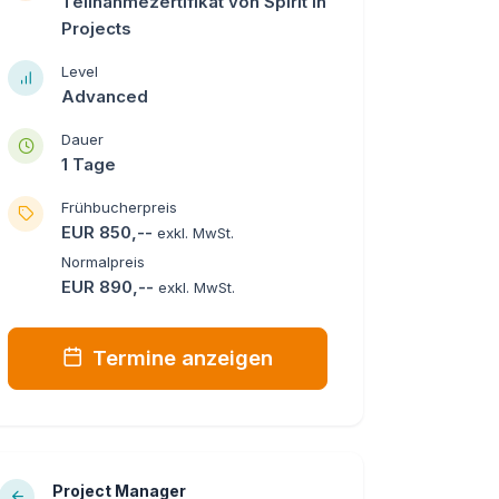
Teilnahmezertifikat von Spirit in
Projects
Level
Advanced
Dauer
1 Tage
Frühbucherpreis
EUR 850,--
exkl. MwSt.
Normalpreis
EUR 890,--
exkl. MwSt.
Termine anzeigen
Project Manager