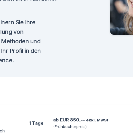
nern Sie Ihre
llung von
e Methoden und
hr Profil in den
ience.
ab EUR 850,--
exkl. MwSt.
1 Tage
(Frühbucherpreis)
ich